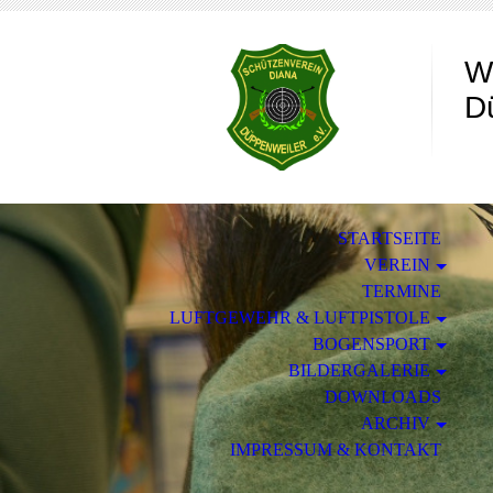
W
D
STARTSEITE
VEREIN
TERMINE
LUFTGEWEHR & LUFTPISTOLE
BOGENSPORT
BILDERGALERIE
DOWNLOADS
ARCHIV
IMPRESSUM & KONTAKT