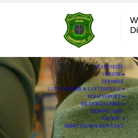
W
D
STARTSEITE
VEREIN
TERMINE
LUFTGEWEHR & LUFTPISTOLE
BOGENSPORT
BILDERGALERIE
DOWNLOADS
ARCHIV
IMPRESSUM & KONTAKT