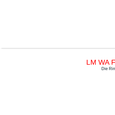
LM WA F
Die Rin
DSC02897
DSC02896
DSC02898